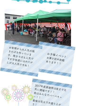
お客様から大人気の焼きそばを作っていま
お子様イベント
す。
お菓子詰め放題
あります！！
焼きそばも人気ですが子供達にはわたがしが大人気ですね！
2017年度感謝祭は夜まで元
気に開催です！！
夜はみんなでバーベキュー！！
最後は花火で大盛り上がり！